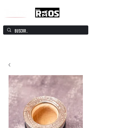
Mate Culture Europe / Mate europeo por
excelencia