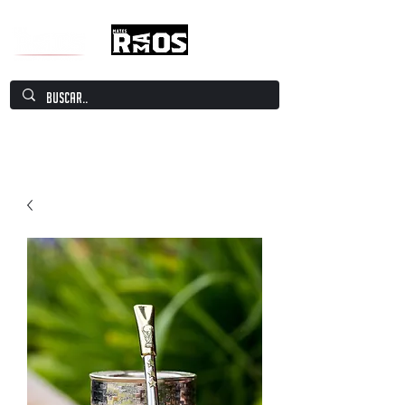
Mate Culture Europe / Mate europeo por
excelencia