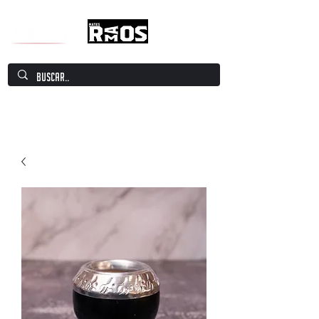
Mate Culture Europe / Mate europeo por
excelencia