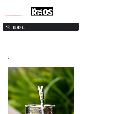
Mate Culture Europe / Mate europeo por
excelencia