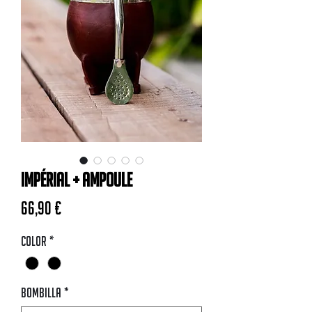
Impérial + Ampoule
Prix
66,90 €
Color
*
Bombilla
*